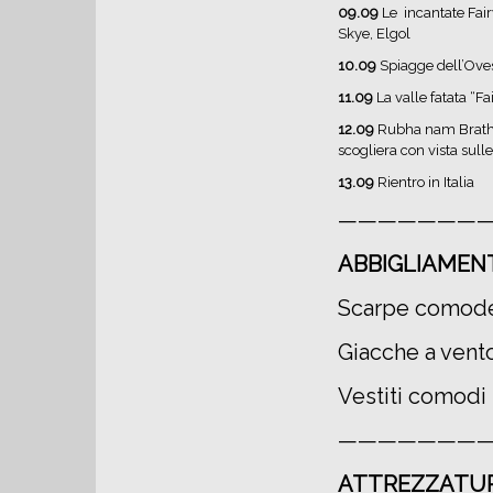
09.09
Le incantate Fai
Skye, Elgol
10.09
Spiagge dell’Oves
11.09
La valle fatata “F
12.09
Rubha nam Brathai
scogliera con vista sull
13.09
Rientro in Italia
———————
ABBIGLIAMEN
Scarpe comode
Giacche a vent
Vestiti comodi 
———————
ATTREZZATUR