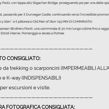
ry Pools, con tappa allo Sligachan Bridge, proseguendo poi per una delle spi
t, passando per il Dunvegan Castle, continuando verso l’incredibile promonto
airy Glen”, e il pittoresco Old Man of Storr (45 MIN DI CAMMINATA)
rean (Brothers Point), una camminata di 30 min lungo colline fino a raggi
e Ebridi interne. Pomeriggio e serata a Portree.
——————————————————————
TO CONSIGLIATO:
 da trekking o scarponcini (IMPERMEABILI ALL
o e K-way (INDISPENSABILI)
per escursioni e visite.
——————————————————————
A FOTOGRAFICA CONSIGLIATA: