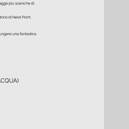
agge più sceniche di
rio di Neist Point.
ungere una fantastica
’ACQUA)