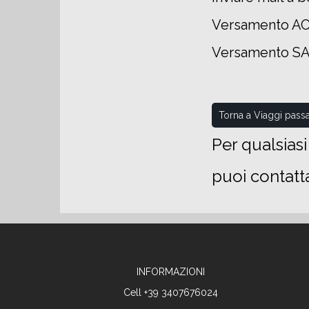
Versamento AC
Versamento SAL
Torna a Viaggi passa
Per qualsias
puoi contatt
INFORMAZIONI
Cell +39 3407676024