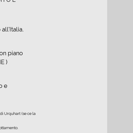
ll’Italia.
con piano
E )
o e
di Urquhart (se ce la
nottamento.