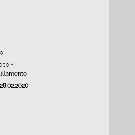
co
oco +
nullamento
8.02.2020