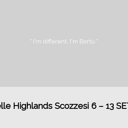
" I'm different, I'm Bortu "
elle Highlands Scozzesi 6 – 13