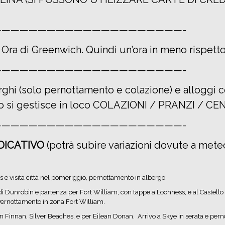
—————————————————————-
: Ora di Greenwich. Quindi un’ora in meno rispetto a
—————————————————————-
rghi (solo pernottamento e colazione) e alloggi 
o si gestisce in loco COLAZIONI / PRANZI / CEN
—————————————————————-
NDICATIVO
(potrà subire variazioni dovute a mete
s e visita città nel pomeriggio, pernottamento in albergo.
 di Dunrobin e partenza per Fort William, con tappe a Lochness, e al Castello 
Pernottamento in zona Fort William.
n Finnan, Silver Beaches, e per Eilean Donan. Arrivo a Skye in serata e per