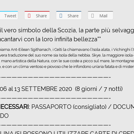
Tweet
Share
Share
Mail
il vero simbolo della Scozia, la parte più selvagg
antarvi con la loro infinita bellezza””
hiama Ant-Eilean Sgithanach, i Celti la chiamavano l’Isola alata, i Vichinghi l
vera traduzione del suo nome sia Isola della nebbia. Skye, la maggiore isola 
 mano artistica della Natura, con le sue coste a picco sul mare, le montagn
e con un clima ventoso e piovoso che le infondono un’aria fatata e di mister
—————————————————————-
 06 al 13 SETTEMBRE 2020 (8 giorni / 7 notti)
—————————————————————-
ECESSARI
: PASSAPORTO (consigliato) / DOC
IDO
—————————————————————-
RLINA (SI POSSONO UTILIZZARE CARTE DI CRED