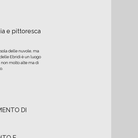
ia e pittoresca
’Isola delle nuvole, ma
delle Ebridi è un luogo
e non molto alte ma di
o.
UMENTO DI
ITO E