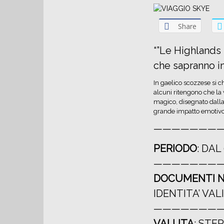
Share
“”Le Highlands 
che sapranno inc
In gaelico scozzese si c
alcuni ritengono che la 
magico, disegnato dalla
grande impatto emotivo, 
———————
PERIODO
: DAL
———————
DOCUMENTI N
IDENTITA’ VAL
———————
VALUTA
: STE