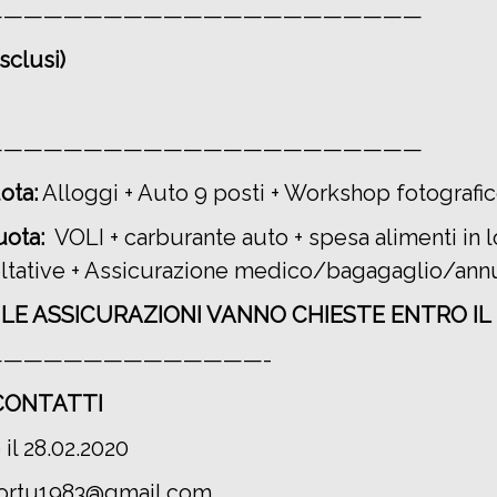
——————————————————————
sclusi)
——————————————————————
ota:
Alloggi + Auto 9 posti + Workshop fotografi
uota:
VOLI + carburante auto + spesa alimenti in l
oltative + Assicurazione medico/bagagaglio/an
LE ASSICURAZIONI VANNO CHIESTE ENTRO IL 2
—————————————-
 CONTATTI
 il 28.02.2020
 bortu1983@gmail.com