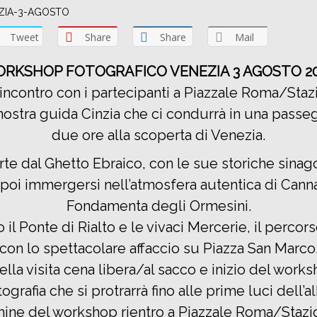
Tweet
Share
Share
Mail
RKSHOP FOTOGRAFICO VENEZIA 3 AGOSTO 2
 incontro con i partecipanti a Piazzale Roma/Sta
nostra guida Cinzia che ci condurrà in una passeg
due ore alla scoperta di Venezia.
parte dal Ghetto Ebraico, con le sue storiche sinag
r poi immergersi nell’atmosfera autentica di Cann
Fondamenta degli Ormesini.
 il Ponte di Rialto e le vivaci Mercerie, il percor
con lo spettacolare affaccio su Piazza San Marco
ella visita cena libera/al sacco e inizio del works
tografia che si protrarrà fino alle prime luci dell’al
mine del workshop rientro a Piazzale Roma/Stazi