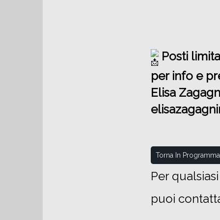
Posti limita
per info e pr
Elisa Zagag
elisazagagn
Torna In Programma
Per qualsias
puoi contatt