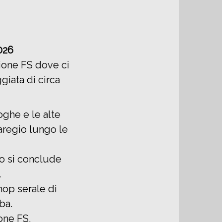
026
zione FS dove ci
giata di circa
oghe e le alte
aregio lungo le
so si conclude
.
hop serale di
ba.
one FS.