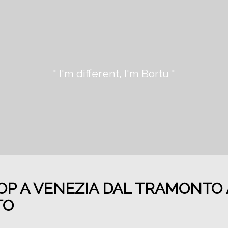
" I'm different, I'm Bortu "
P A VENEZIA DAL TRAMONTO 
TO