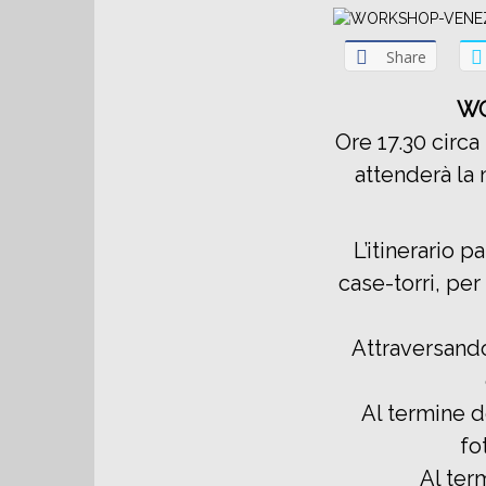
Share
WO
Ore 17.30 circa
attenderà la 
L’itinerario 
case-torri, pe
Attraversando
Al termine d
fo
Al ter