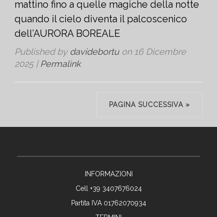
mattino fino a quelle magiche della notte
quando il cielo diventa il palcoscenico
dell’AURORA BOREALE
Published by
davidebortu
on
16 Dicembre
2025
|
Permalink
PAGINA SUCCESSIVA »
INFORMAZIONI
Cell +39 3407676024
Partita IVA 01762070934