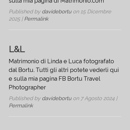
sulla mia pagina di Matrimonio.com
Published by
davidebortu
on
15 Dicembre
2025
|
Permalink
L&L
Matrimonio di Linda e Luca fotografato
dal Bortu. Tutti gli altri potete vederli qui
e sulla mia pagina FB Bortu Travel
Photographer
Published by
davidebortu
on
7 Agosto 2024
|
Permalink