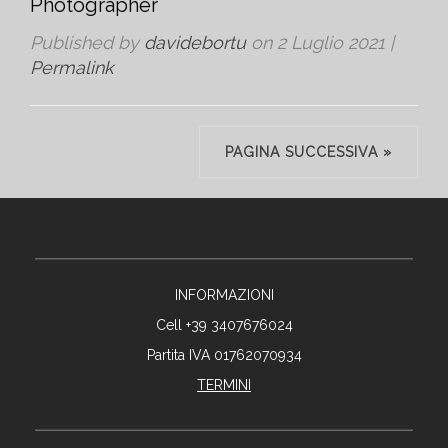
Photographer
Published by
davidebortu
on
2 Luglio 2021
|
Permalink
PAGINA SUCCESSIVA »
INFORMAZIONI
Cell +39 3407676024
Partita IVA 01762070934
TERMINI