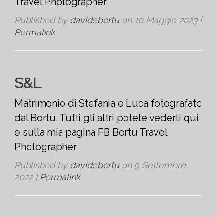
Travel Photographer
Published by
davidebortu
on
10 Maggio 2023
|
Permalink
S&L
Matrimonio di Stefania e Luca fotografato
dal Bortu. Tutti gli altri potete vederli qui
e sulla mia pagina FB Bortu Travel
Photographer
Published by
davidebortu
on
9 Settembre
2022
|
Permalink