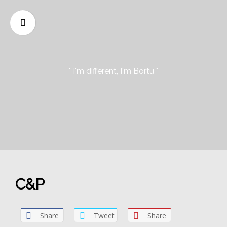
" I'm different, I'm Bortu "
C&P
Share
Tweet
Share