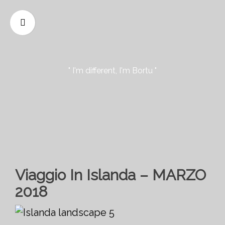
" I'm different, I'm Bortu "
Viaggio In Islanda – MARZO
2018