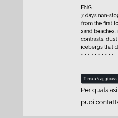
ENG
7 days non-stop
from the first 
sand beaches, r
contrasts, dust
icebergs that d
• • • • • • • • • •
Torna a Viaggi passa
Per qualsias
puoi contatt