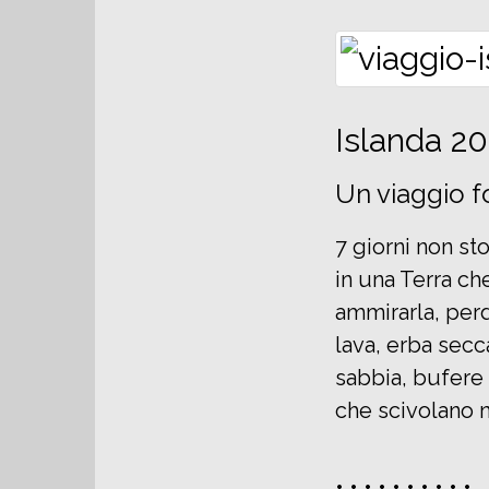
Islanda 2
Un viaggio f
7 giorni non st
in una Terra che
ammirarla, perd
lava, erba secc
sabbia, bufere 
che scivolano n
• • • • • • • • • •