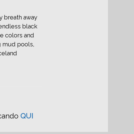
my breath away
r endless black
le colors and
ng mud pools,
Iceland
iccando
QUI