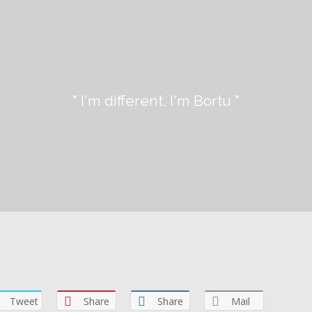
" I'm different, I'm Bortu "
Tweet
Share
Share
Mail