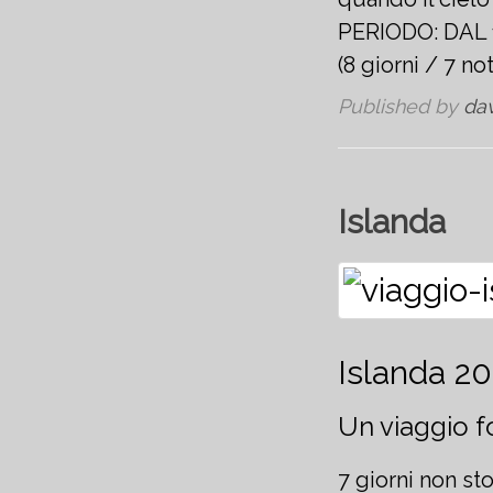
PERIODO: DAL 
(8 giorni / 7 not
Published by
da
Islanda
Islanda 2
Un viaggio f
7 giorni non st