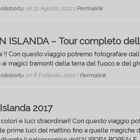
videbortu
on
31 Agosto 2022
|
Permalink
N ISLANDA – Tour completo dell’
ni !! Con questo viaggio potremo fotografare dal
o ai magici tramonti della terra del fuoco e del gh
videbortu
on
8 Febbraio 2020
|
Permalink
 Islanda 2017
i colori e luci straordinari! Con questo viaggio p
le prime luci del mattino fino a quelle magiche d
o diventa il palcoscenico dell’AURORA BOREALE