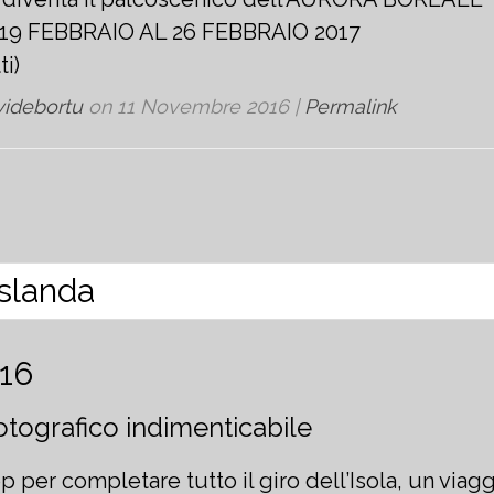
19 FEBBRAIO AL 26 FEBBRAIO 2017
ti)
videbortu
on
11 Novembre 2016
|
Permalink
016
otografico indimenticabile
op per completare tutto il giro dell’Isola, un viag