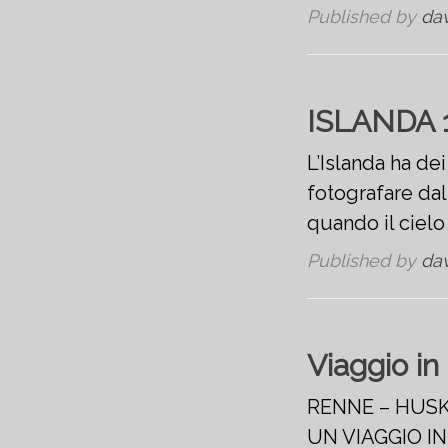
Published by
da
ISLANDA 
L’Islanda ha de
fotografare dal
quando il ciel
Published by
da
Viaggio i
RENNE – HUS
UN VIAGGIO I