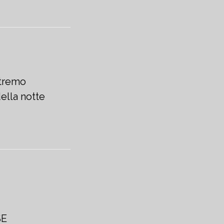
otremo
ella notte
SE