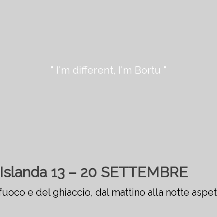
" I'm different, I'm Bortu "
n Islanda 13 – 20 SETTEMBRE
 fuoco e del ghiaccio, dal mattino alla notte aspe