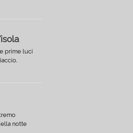
isola
le prime luci
iaccio.
otremo
ella notte