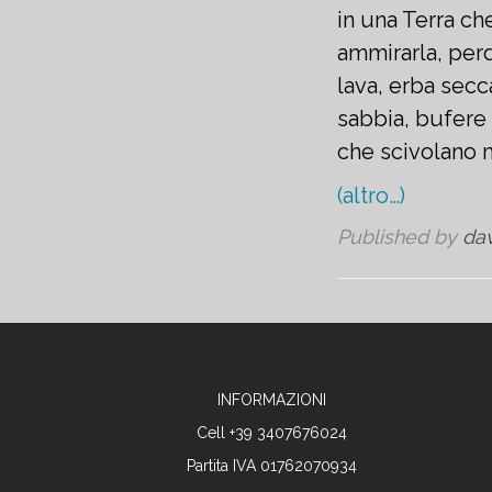
in una Terra che
ammirarla, perd
lava, erba secc
sabbia, bufere 
che scivolano n
(altro…)
Published by
da
INFORMAZIONI
Cell +39 3407676024
Partita IVA 01762070934