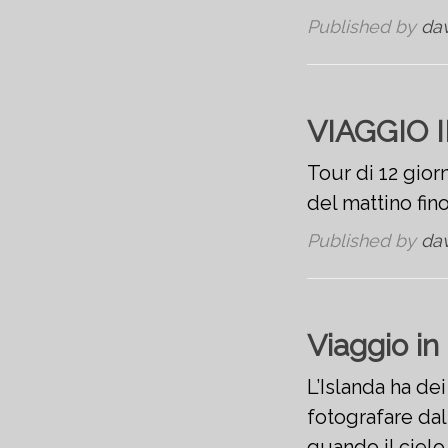
Published by
da
VIAGGIO I
Tour di 12 gior
del mattino fin
Published by
da
Viaggio in
L’Islanda ha de
fotografare dal
quando il ciel