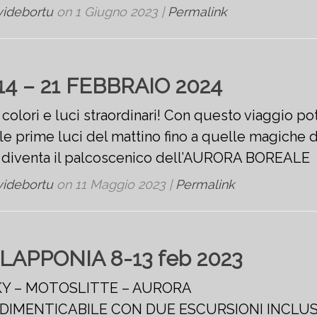
videbortu
on
1 Giugno 2023
|
Permalink
14 – 21 FEBBRAIO 2024
i colori e luci straordinari! Con questo viaggio p
le prime luci del mattino fino a quelle magiche d
o diventa il palcoscenico dell’AURORA BOREALE
videbortu
on
11 Maggio 2023
|
Permalink
n LAPPONIA 8-13 feb 2023
KY – MOTOSLITTE – AURORA
NDIMENTICABILE CON DUE ESCURSIONI INCLU