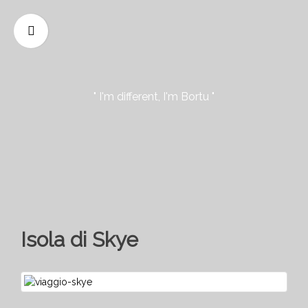
" I'm different, I'm Bortu "
Isola di Skye