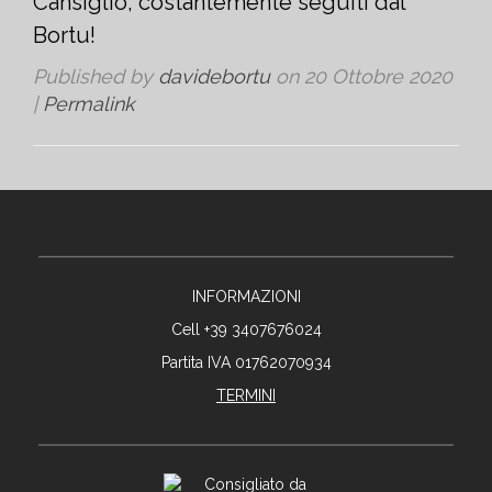
Cansiglio, costantemente seguiti dal
Bortu!
Published by
davidebortu
on
20 Ottobre 2020
|
Permalink
INFORMAZIONI
Cell +39 3407676024
Partita IVA 01762070934
TERMINI