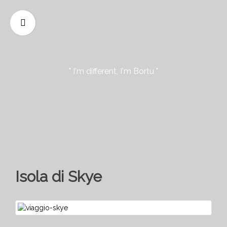
" I'm different, I'm Bortu "
Isola di Skye