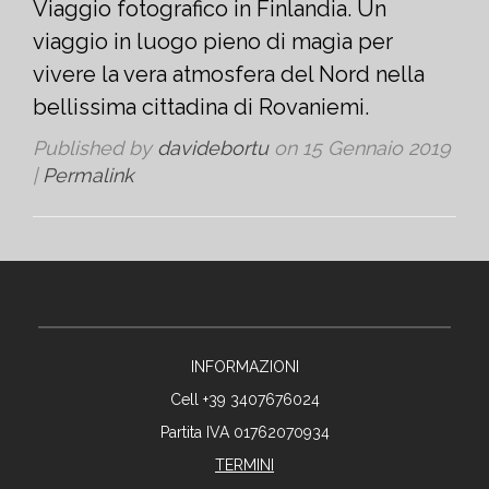
Viaggio fotografico in Finlandia. Un
viaggio in luogo pieno di magìa per
vivere la vera atmosfera del Nord nella
bellissima cittadina di Rovaniemi.
Published by
davidebortu
on
15 Gennaio 2019
|
Permalink
INFORMAZIONI
Cell +39 3407676024
Partita IVA 01762070934
TERMINI