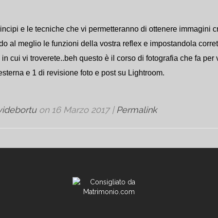
rincipi e le tecniche che vi permetteranno di ottenere immagini c
do al meglio le funzioni della vostra reflex e impostandola corr
n cui vi troverete..beh questo è il corso di fotografia che fa per v
 esterna e 1 di revisione foto e post su Lightroom.
videbortu
on
16 Marzo 2017
|
Permalink