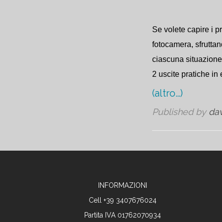
Se volete capire i p
fotocamera, sfruttan
ciascuna situazione i
2 uscite pratiche in
(altro…)
Published by
da
INFORMAZIONI
Cell +39 3407676024
Partita IVA 01762070934