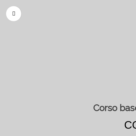
Corso base
C