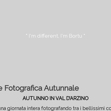
" I'm different, I'm Bortu "
e Fotografica Autunnale
AUTUNNO IN VAL D’ARZINO
na giornata intera fotografando tra i bellissimi co