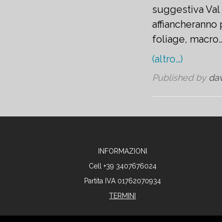
suggestiva Val
affiancheranno 
foliage, macro…
(altro…)
Published by
da
INFORMAZIONI
Cell +39 3407676024
Partita IVA 01762070934
TERMINI