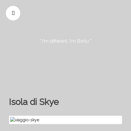
" I'm different, I'm Bortu "
Isola di Skye