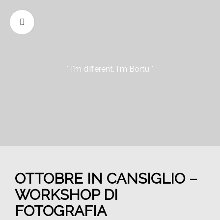
" I'm different, I'm Bortu "
OTTOBRE IN CANSIGLIO –
WORKSHOP DI
FOTOGRAFIA