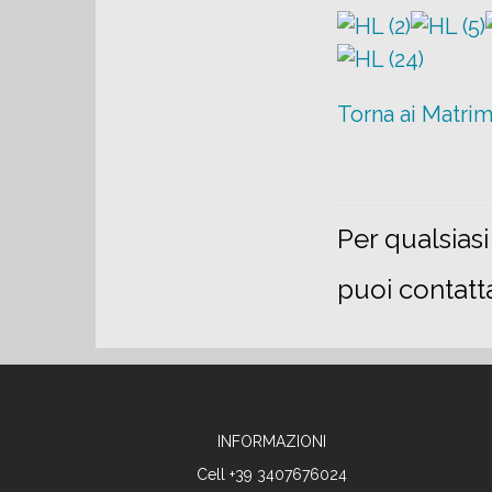
Torna ai Matri
Per qualsias
puoi contatt
INFORMAZIONI
Cell +39 3407676024