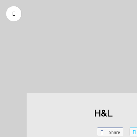
H&L
Share