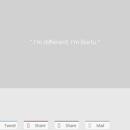
" I'm different, I'm Bortu "
Tweet
Share
Share
Mail