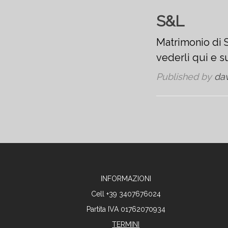
S&L
Matrimonio di S
vederli qui e 
Published by
da
INFORMAZIONI
Cell +39 3407676024
Partita IVA 01762070934
TERMINI