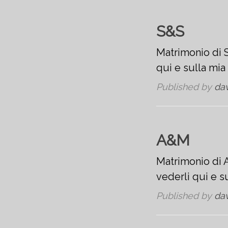
S&S
Matrimonio di S
qui e sulla mi
Published by
da
A&M
Matrimonio di A
vederli qui e 
Published by
da