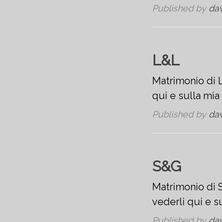
Published by
da
L&L
Matrimonio di L
qui e sulla mi
Published by
da
S&G
Matrimonio di S
vederli qui e 
Published by
da