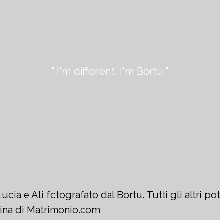
" I'm different, I'm Bortu "
cia e Ali fotografato dal Bortu. Tutti gli altri po
gina di Matrimonio.com