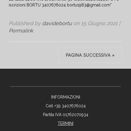
Published by
davidebortu
on
15 Giugno 2021
|
Permalink
PAGINA SUCCESSIVA »
INFORMAZIONI
Cell +39 3407676024
Partita IVA 01762070934
TERMINI