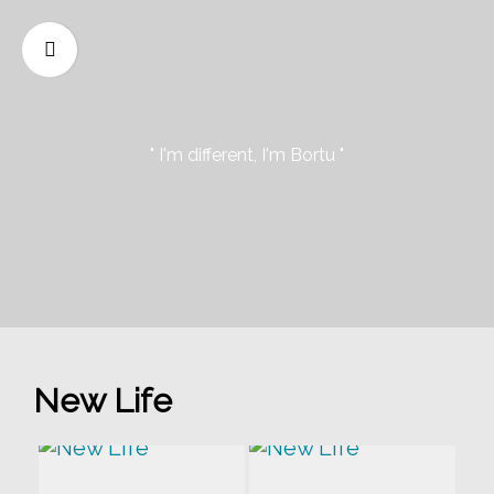
" I'm different, I'm Bortu "
New Life