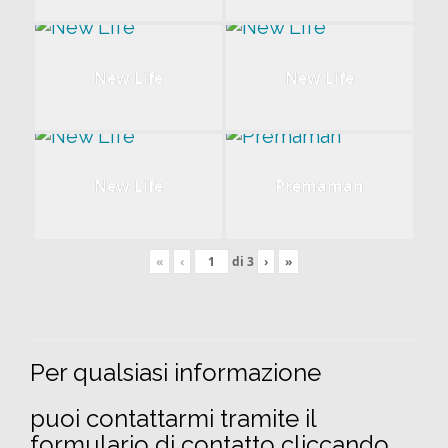
New Life
New Life
New Life
Premaman
«
‹
di
3
›
»
Per qualsiasi informazione
puoi contattarmi tramite il
formulario di contatto cliccando